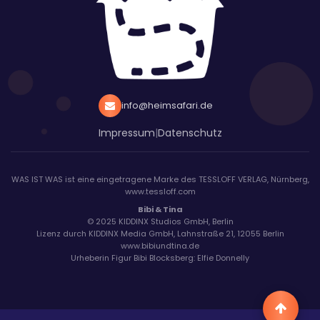
info@heimsafari.de
Impressum
|
Datenschutz
WAS IST WAS ist eine eingetragene Marke des TESSLOFF VERLAG, Nürnberg,
www.tessloff.com
Bibi & Tina
© 2025 KIDDINX Studios GmbH, Berlin
Lizenz durch KIDDINX Media GmbH, Lahnstraße 21, 12055 Berlin
www.bibiundtina.de
Urheberin Figur Bibi Blocksberg: Elfie Donnelly